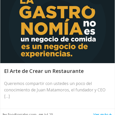
El Arte de Crear un Restaurante
Queremos compartir con ustedes un poco del
conocimiento de Juan Matamoros, el fundador y CEO
[…]
Ver más
by
foodtopiahn.com
on
Jul 25