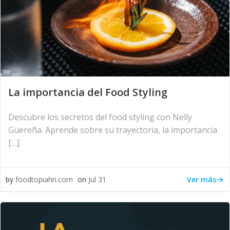
La importancia del Food Styling
Descubre los secretos del food styling con Nelly
Güereña. Aprende sobre su trayectoria, la importancia
[…]
Ver más
by
foodtopiahn.com
on
Jul 31