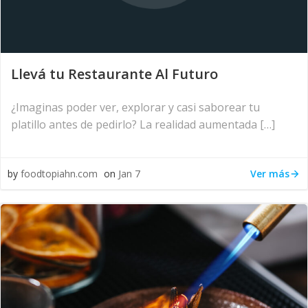
Llevá tu Restaurante Al Futuro
¿Imaginas poder ver, explorar y casi saborear tu
platillo antes de pedirlo? La realidad aumentada […]
Ver más
by
foodtopiahn.com
on
Jan 7