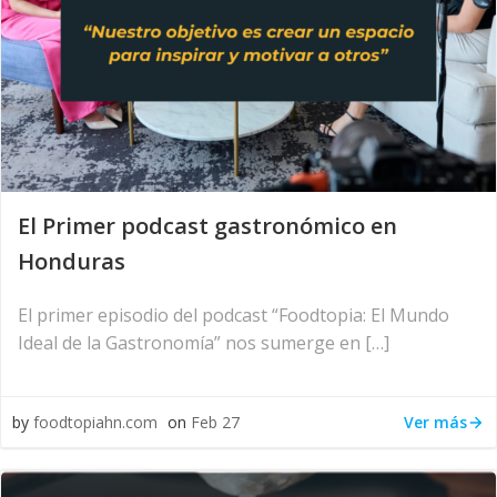
El Primer podcast gastronómico en
Honduras
El primer episodio del podcast “Foodtopia: El Mundo
Ideal de la Gastronomía” nos sumerge en […]
Ver más
by
foodtopiahn.com
on
Feb 27