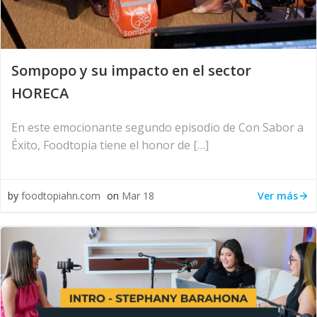
Sompopo y su impacto en el sector
HORECA
En este emocionante segundo episodio de Con Sabor a
Éxito, Foodtopia tiene el honor de […]
Ver más
by
foodtopiahn.com
on
Mar 18