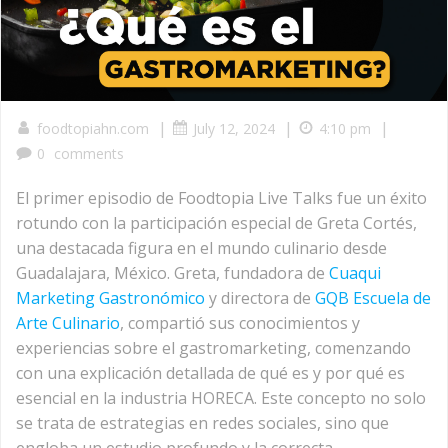
|
|
|
foodtopiahn.com
July 12, 2024
4:10 pm
0
comments
El primer episodio de Foodtopia Live Talks fue un éxito
rotundo con la participación especial de Greta Cortés,
una destacada figura en el mundo culinario desde
Guadalajara, México. Greta, fundadora de
Cuaqui
Marketing Gastronómico
y directora de
GQB Escuela de
Arte Culinario
, compartió sus conocimientos y
experiencias sobre el gastromarketing, comenzando
con una explicación detallada de qué es y por qué es
esencial en la industria HORECA. Este concepto no solo
se trata de estrategias en redes sociales, sino que