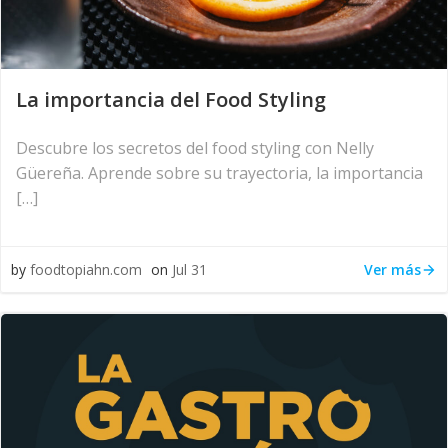
La importancia del Food Styling
Descubre los secretos del food styling con Nelly
Güereña. Aprende sobre su trayectoria, la importancia
[…]
Ver más
by
foodtopiahn.com
on
Jul 31