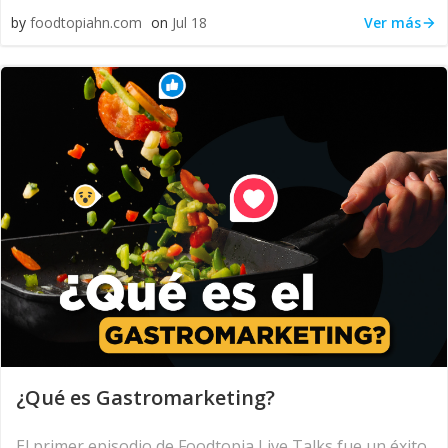
Ver más
by
foodtopiahn.com
on
Jul 18
¿Qué es Gastromarketing?
El primer episodio de Foodtopia Live Talks fue un éxito