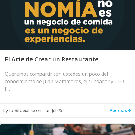
El Arte de Crear un Restaurante
Queremos compartir con ustedes un poco del
conocimiento de Juan Matamoros, el fundador y CEO
[…]
Ver más
by
foodtopiahn.com
on
Jul 25