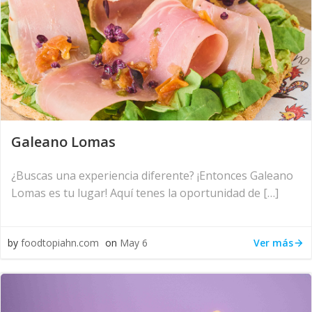
Galeano Lomas
¿Buscas una experiencia diferente? ¡Entonces Galeano
Lomas es tu lugar! Aquí tenes la oportunidad de […]
Ver más
by
foodtopiahn.com
on
May 6