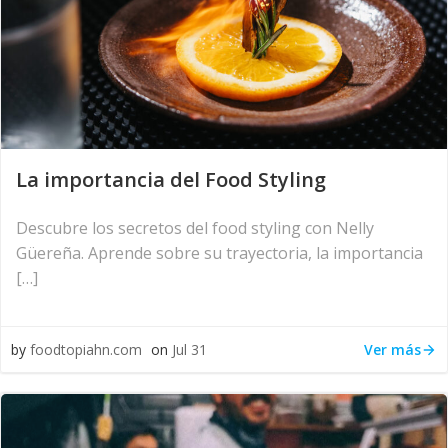
La importancia del Food Styling
Descubre los secretos del food styling con Nelly
Güereña. Aprende sobre su trayectoria, la importancia
[…]
Ver más
by
foodtopiahn.com
on
Jul 31