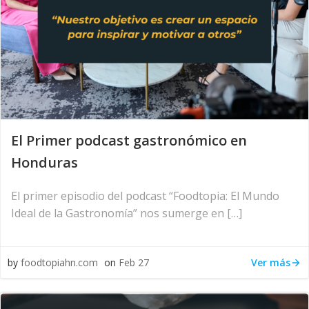
El Primer podcast gastronómico en
Honduras
El primer episodio del podcast “Foodtopia: El Mundo
Ideal de la Gastronomía” nos sumerge en […]
Ver más
by
foodtopiahn.com
on
Feb 27