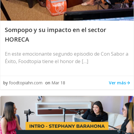
Sompopo y su impacto en el sector
HORECA
En este emocionante segundo episodio de Con Sabor a
Éxito, Foodtopia tiene el honor de […]
Ver más
by
foodtopiahn.com
on
Mar 18