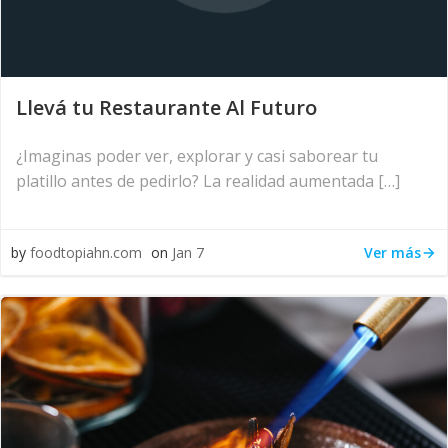
Llevá tu Restaurante Al Futuro
¿Imaginas poder ver, explorar y casi saborear tu
platillo antes de pedirlo? La realidad aumentada […]
Ver más
by
foodtopiahn.com
on
Jan 7