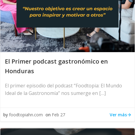
El Primer podcast gastronómico en
Honduras
El primer episodio del podcast “Foodtopia: El Mundo
Ideal de la Gastronomía” nos sumerge en […]
Ver más
by
foodtopiahn.com
on
Feb 27