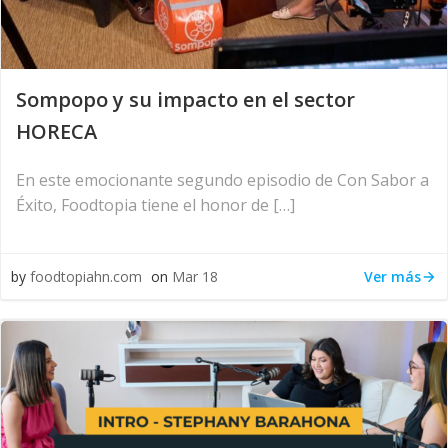
Sompopo y su impacto en el sector
HORECA
En este emocionante segundo episodio de Con Sabor a
Éxito, Foodtopia tiene el honor de […]
Ver más
by
foodtopiahn.com
on
Mar 18