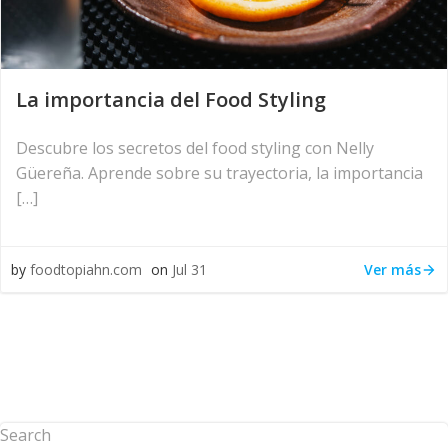
La importancia del Food Styling
Descubre los secretos del food styling con Nelly
Güereña. Aprende sobre su trayectoria, la importancia
[…]
Ver más
by
foodtopiahn.com
on
Jul 31
Search