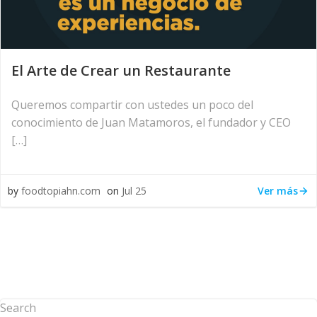
El Arte de Crear un Restaurante
Queremos compartir con ustedes un poco del
conocimiento de Juan Matamoros, el fundador y CEO
[…]
Ver más
by
foodtopiahn.com
on
Jul 25
Search