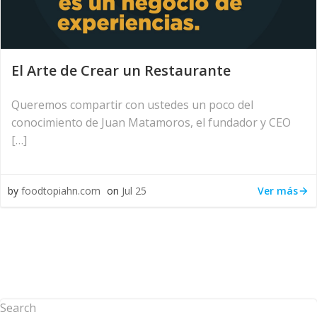
El Arte de Crear un Restaurante
Queremos compartir con ustedes un poco del
conocimiento de Juan Matamoros, el fundador y CEO
[…]
Ver más
by
foodtopiahn.com
on
Jul 25
Search